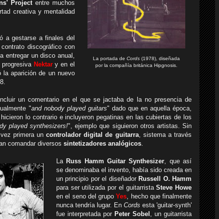
s' Project
entre muchos
ertad creativa y mentalidad
a gestarse a finales del
contrato discográfico con
 a entregar un disco anual,
La portada de
Cords
(1978), diseñada
a progresiva
Nektar
y en el
por la compañía británica Hipgnosis.
ó la aparición de un nuevo
8.
ncluir un comentario en el que se jactaba de la no presencia de
tualmente "
and nobody played guitars
" dado que en aquella época,
icieron lo contrario e incluyeron pegatinas en las cubiertas de los
dy played synthesizers!
", ejemplo que siguieron otros artistas. Sin
r vez primera un
controlador digital de guitarra
, sistema a través
dían comandar diversos
sintetizadores analógicos
.
La
Russ Hamm Guitar Synthesizer
, que así
se denominaba el invento, había sido creada en
un principio por el diseñador
Russell O. Hamm
para ser utilizada por el guitarrista
Steve Howe
en el seno del grupo
Yes
, hecho que finalmente
nunca tendría lugar. En
Cords
esta 'guitar-synth'
fue interpretada por
Peter Sobel
, un guitarrista