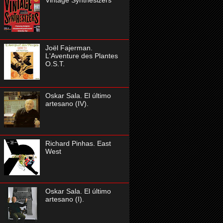
Vintage Synthesizers
Joël Fajerman.
L'Aventure des Plantes
O.S.T.
Oskar Sala. El último
artesano (IV).
Richard Pinhas. East
West
Oskar Sala. El último
artesano (I).