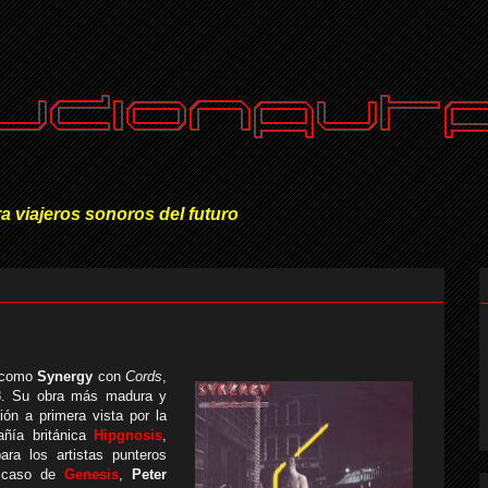
a viajeros sonoros del futuro
o como
Synergy
con
Cords
,
78. Su obra más madura y
ión a primera vista por la
añía británica
Hipgnosis
,
ara los artistas punteros
l caso de
Genesis
,
Peter