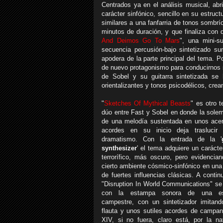
Centrados ya en el análisis musical, abr
carácter sinfónico, sencillo en su estruc
similares a una fanfarria de tonos sombrí
minutos de duración, y que finaliza con
And Deimos Go To Mars
", una mini-s
secuencia percusión-bajo sintetizado s
apodera de la parte principal del tema. P
de nuevo protagonismo para conducirnos s
de Sobel y su guitarra sintetizada
se 
orientalizantes y tonos psicodélicos, cre
"
Sketches Of Mythical Beasts
" es otro 
dúo entre Fast y Sobel en donde la sole
de una melodía sustentada en unos ace
acordes en su inicio deja traslucir 
dramatismo. Con la entrada de la '
synthesizer
' el tema adquiere un caráct
terrorífico, más oscuro, pero evidencia
cierto ambiente cósmico-sinfónico en una
de fuertes influencias clásicas. A contin
"Disruption In World Communications" se 
con la estampa sonora de una e
campestre, con un sintetizador imitan
flauta y unos sutiles acordes de campan
XIV, si no fuera, claro está, por la n