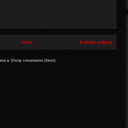
Inicio
Entrada antigua
irse a:
Enviar comentarios (Atom)