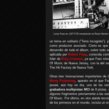
Larry Fast en 1977/78 mostrando la Russ Hamm G
un tema en solitario ("Terra Incognita"), 
como productor asociado. Cierto es que
desarrollo de todo el álbum, sobre todo e
aplicada por
Robert Fripp
, conocida com
líder de
King Crimson
, ya que Fast sim
Of Music de Nueva Jersey, con la del se
The Hit Factory de Nueva York.
Otras tres innovaciones importantes de
Moog Polymoog
, aparato en el que Fa
posee, aún hoy en día, uno de los seis
grabadora multipistas MCI
de 8 pistas, 
algunos fragmentos previamente a las se
Of Music. Por último, en otro alarde tecn
de los primeros en el mundo, incluía un o