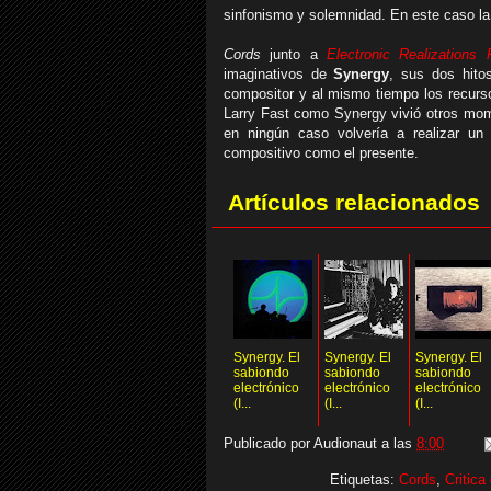
sinfonismo y solemnidad. En este caso la
Cords
junto a
Electronic Realizations
imaginativos de
Synergy
, sus dos hit
compositor y al mismo tiempo los recurso
Larry Fast como Synergy vivió otros m
en ningún caso volvería a realizar un 
compositivo como el presente.
Artículos relacionados
Synergy. El
Synergy. El
Synergy. El
sabiondo
sabiondo
sabiondo
electrónico
electrónico
electrónico
(I...
(I...
(I...
Publicado por
Audionaut
a las
8:00
Etiquetas:
Cords
,
Critica