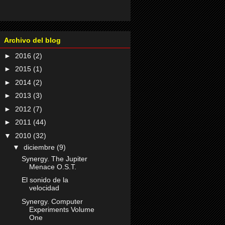
Archivo del blog
►
2016
(2)
►
2015
(1)
►
2014
(2)
►
2013
(3)
►
2012
(7)
►
2011
(44)
▼
2010
(32)
▼
diciembre
(9)
Synergy. The Jupiter
Menace O.S.T.
El sonido de la
velocidad
Synergy. Computer
Experiments Volume
One