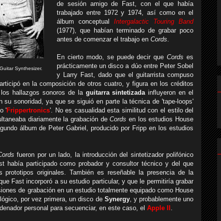
de sesión amigo de Fast, con el que había
trabajado entre 1972 y 1974, así como en el
álbum conceptual
Intergalactic Touring Band
(1977), que habían terminado de grabar poco
antes de comenzar el trabajo en
Cords
.
En cierto modo, se puede decir que
Cords
es
prácticamente un disco a dúo entre Peter Sobel
uitar Synthesizer.
y Larry Fast, dado que el guitarrista compuso
participó en la composición de otros cuatro, y figura en los créditos
 los hallazgos sonoros de la
guitarra sintetizada
influyeron en el
n su sonoridad, ya que se siguió en parte la técnica de 'tape-loops'
o '
Frippertronics
'. No es casualidad esta similitud con el estilo del
ultaneaba diariamente la grabación de
Cords
en los estudios House
gundo álbum de Peter Gabriel, producido por Fripp en los estudios
Cords
fueron por un lado, la introducción del sintetizador polifónico
st había participado como probador y consultor técnico y del que
 prototipos originales. También es reseñable la presencia de la
que Fast incorporó a su estudio particular, y que le permitiría grabar
siones de grabación en un estudio totalmente equipado como House
ológico, por vez primera, un disco de
Synergy
, y probablemente uno
rdenador personal para secuenciar, en este caso, el
Apple II
.