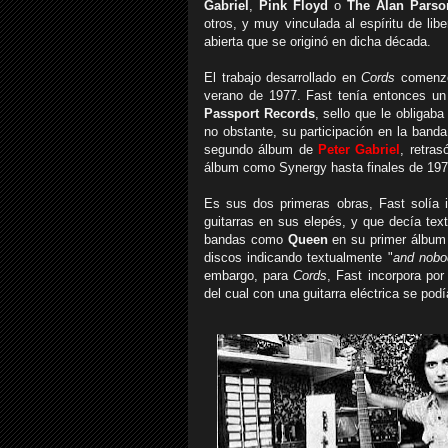
Gabriel
,
Pink Floyd
o
The Alan Parson
otros, y muy vinculada al espíritu de lib
abierta que se originó en dicha década.
El trabajo desarrollado en
Cords
comenzó 
verano de 1977. Fast tenía entonces un 
Passport Records
, sello que le obligaba
no obstante, su participación en la band
segundo álbum de
Peter Gabriel
, retras
álbum como Synergy hasta finales de 197
Es sus dos primeras obras, Fast solía i
guitarras en sus elepés, y que decía tex
bandas como
Queen
en su primer álbum h
discos indicando textualmente "
and nobo
embargo, para
Cords
, Fast incorpora po
del cual con una guitarra eléctrica se po