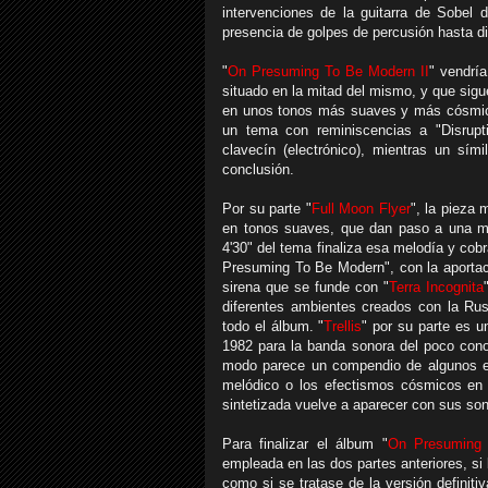
intervenciones de la guitarra de Sobel 
presencia de golpes de percusión hasta dilu
"
On Presuming To Be Modern II
" vendrí
situado en la mitad del mismo, y que sigu
en unos tonos más suaves y más cósmico
un tema con reminiscencias a "Disrupt
clavecín (electrónico), mientras un sími
conclusión.
Por su parte "
Full Moon Flyer
", la pieza 
en tonos suaves, que dan paso a una me
4'30" del tema finaliza esa melodía y cobr
Presuming To Be Modern", con la aportac
sirena que se funde con "
Terra Incognita
diferentes ambientes creados con la
Rus
todo el álbum. "
Trellis
" por su parte es u
1982 para la banda sonora del poco con
modo parece un compendio de algunos el
melódico o los efectismos cósmicos en l
sintetizada vuelve a aparecer con sus soni
Para finalizar el álbum "
On Presuming 
empleada en las dos partes anteriores, si
como si se tratase de la versión definit