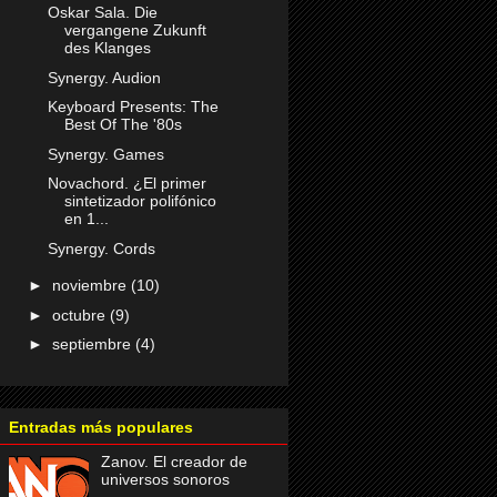
Oskar Sala. Die
vergangene Zukunft
des Klanges
Synergy. Audion
Keyboard Presents: The
Best Of The '80s
Synergy. Games
Novachord. ¿El primer
sintetizador polifónico
en 1...
Synergy. Cords
►
noviembre
(10)
►
octubre
(9)
►
septiembre
(4)
Entradas más populares
Zanov. El creador de
universos sonoros