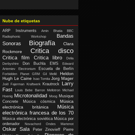
Nube de etiquetas
ARP Instruments
Amin Bhatia
BBC
Bandas
Radiophonic Workshop
Biografía
Sonoras
Clara
Critica disco
Rockmore
Critica film
Critica libro
Delia
Don Buchla
EMS
Derbyshire
Edward
Escuela de Berlín
Artemiev
Electronium
Heldon
Forbidden Planet
GRM
Gil Mellé
Hugh Le Caine
Jorg Mager
Isao Tomita
Larry
Krautrock
Joël Fajerman
Kraftwerk
Fast
Louis Bebe Barron
Mellotron
Michael
Microtonalidad
Musique
Hoenig
Moog
Música
Concrete
Música cósmica
Música
electrónica británica
electrónica francesa de los 70
Música electrónica soviética
Música por
ordenador
Novachord
Ondes Martenot
Oskar Sala
Peter Zinovieff
Pierre