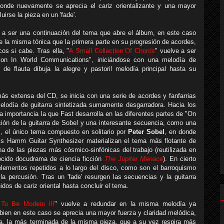
donde nuevamente se aprecia el cariz orientalizante y una mayor
irse la pieza en un 'fade'.
a a ser una continuación del tema que abre el álbum, en este caso
e la misma tónica que la primera parte en su progresión de acordes,
s si cabe. Tras ella, "
A Small Collection Of Chords
" vuelve a ser
ion In World Communications", iniciándose con una melodía de
l de flauta dibuja la alegre y pastoril melodía principal hasta su
más extensa del CD, se inicia con una serie de acordes y fanfarrias
lodía de guitarra sintetizada sumamente desgarradora. Hacia los
a importancia la que Fast desarrolla en las diferentes partes de "On
ión de la guitarra de Sobel y una interesante secuencia, como una
", el único tema compuesto en solitario por
Peter Sobel
, en donde
s Hamm Guitar Synthesizer
materializan el tema más flotante de
na de las piezas más cósmico-sinfónicas del trabajo (reutilizada en
ocido docudrama de ciencia ficción
The Jupiter Menace
). En cierto
ementos repetidos a lo largo del disco, como son el barroquismo
a percusión. Tras un 'fade' resurgen las secuencias y la guitarra
dos de cariz oriental hasta concluir el tema.
To Be Modern III
" vuelve a redundar en la misma melodía ya
 bien en este caso se aprecia una mayor fuerza y claridad melódica,
iva, la más terminada de la misma pieza, que a su vez respira más