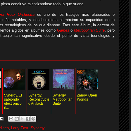
 pieza concluye ralentizándose todo lo que suena.
 For Rock Orchestra
es uno de los trabajos más elaborados e
os más notables, y donde explota al máximo su capacidad como
s tecnológicos de los que dispone. Tras este álbum, la carrera de
omentos álgidos en álbumes como
Games
o
Metropolitan Suite
, pero
trabajo tan significativo desde el punto de vista tecnológico y
Synergy. El
Synergy.
Synergy.
Zanov. Open
sabiondo
Reconstructe
Metropolitan
Worlds
electrónico
d Artifacts
Suite
(I...
 disco
,
Larry Fast
,
Synergy