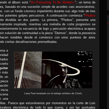
iendo el álbum está "
On Presuming To Be Modern I
", un tema de
tura, basada en una sucesión simple de acordes casi anunciatorios,
os, con un fondo cósmico impertérrito durante sus algo más de tres
 dos potentes golpes percusivos. A continuación comienza "
Phobos
uite dividida en dos partes. La primera, "Phobos", presenta una
umamente inspirada, mientras una melodía de corte progresivo se
osteriormente la secuencia de bajo y percusión electrónica acapara
in solución de continuidad a la pieza "Deimos", donde la presencia
hacen notables desde el comienzo con unos punteos de aires
ando ciertas desafinaciones premeditadas.
tema a
mnidad
rtados
cierto
guitar
er más
ndo un
 pieza
uación
inicia
Larry Fast retratado en el trabajo artístico de
Cords
.
scena
do una
illas. Parece que estuviéramos por momentos en la corte de Luis
aturaleza electrónica de todo lo que suena, y por las puntuales