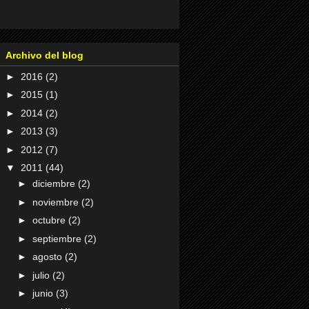
Archivo del blog
►
2016
(2)
►
2015
(1)
►
2014
(2)
►
2013
(3)
►
2012
(7)
▼
2011
(44)
►
diciembre
(2)
►
noviembre
(2)
►
octubre
(2)
►
septiembre
(2)
►
agosto
(2)
►
julio
(2)
►
junio
(3)