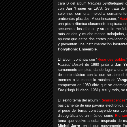
cara B del álbum
Racines Synthétiques
c
con
Jan Yrssen
en 1978. Se trata de u
solemne, con una melodía sumamente 
ambientes plácidos. A continuación, "
Raci
una pieza rítimica claramente inspirada en
secuencia, los efectos y su estilo meló
más crudos y mucho menos trabajados, co
apuntar que estos dos cortes provienen d
y presentan una instrumentación bastante
Polyphonic Ensemble
.
El álbum continúa con "
Rose des Sables
Painted Desert
de 1980 junto a
Jan Y
sumamente simples, dando lugar a una pi
de corte clásico con la que se abre el
traernos a la mente la música de
Vange
compuesto en 1980 diría que se asemeja 
Fire
(Hugh Hudson, 1981). Así y todo, se 
El sexto tema del álbum "
Reminiscences
básicamente de una pavana electrónica, c
el peso del tema, constituyendo una com
discográfica de un músico como
Richar
tema que vuelve a estar inspirado de 
Michel Jarre
, en el que nuevamente Faj