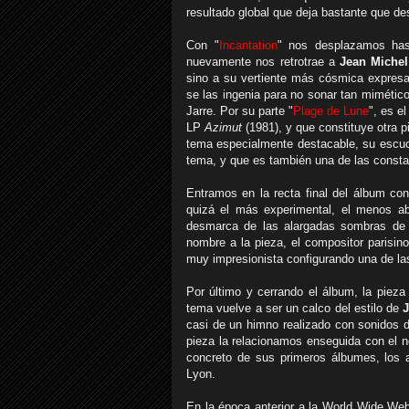
resultado global que deja bastante que de
Con "
Incantation
" nos desplazamos has
nuevamente nos retrotrae a
Jean Michel
sino a su vertiente más cósmica expres
se las ingenia para no sonar tan mimético
Jarre. Por su parte "
Plage de Lune
", es e
LP
Azimut
(1981), y que constituye otra p
tema especialmente destacable, su escuch
tema, y que es también una de las constan
Entramos en la recta final del álbum con
quizá el más experimental, el menos a
desmarca de las alargadas sombras d
nombre a la pieza, el compositor parisin
muy impresionista configurando una de la
Por último y cerrando el álbum, la pieza
tema vuelve a ser un calco del estilo de
J
casi de un himno realizado con sonidos 
pieza la relacionamos enseguida con el 
concreto de sus primeros álbumes, los a
Lyon.
En la época anterior a la World Wide Web