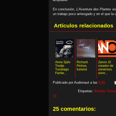
En conclusión,
L'Aventure des Plantes
es
un trabajo poco arriesgado y en el que la
Artículos relacionados
Anna Själv
Richard
Zanov. El
Tredje.
Pinhas.
creador de
Tussilago
Iceland
universos
Fanfar...
sono...
Publicado por
Audionaut
a las
8:00
Etiquetas:
Bandas Sonor
70
25 comentarios: