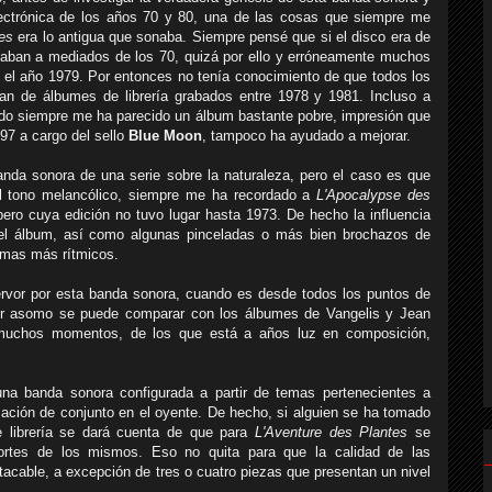
ectrónica de los años 70 y 80, una de las cosas que siempre me
es
era lo antigua que sonaba. Siempre pensé que si el disco era de
rtaban a mediados de los 70, quizá por ello y erróneamente muchos
n el año 1979. Por entonces no tenía conocimiento de que todos los
ían de álbumes de librería grabados entre 1978 y 1981. Incluso a
nido siempre me ha parecido un álbum bastante pobre, impresión que
97 a cargo del sello
Blue Moon
, tampoco ha ayudado a mejorar.
anda sonora de una serie sobre la naturaleza, pero el caso es que
el tono melancólico, siempre me ha recordado a
L'Apocalypse des
ero cuya edición no tuvo lugar hasta 1973. De hecho la influencia
 el álbum, así como algunas pinceladas o más bien brochazos de
temas más rítmicos.
ervor por esta banda sonora, cuando es desde todos los puntos de
por asomo se puede comparar con los álbumes de Vangelis y Jean
 muchos momentos, de los que está a años luz en composición,
una banda sonora configurada a partir de temas pertenecientes a
sación de conjunto en el oyente.
De hecho, si alguien se ha tomado
e librería se dará cuenta de que para
L'Aventure des Plantes
se
cortes de los mismos. Eso no quita para que la calidad de las
cable, a excepción de tres o cuatro piezas que presentan un nivel