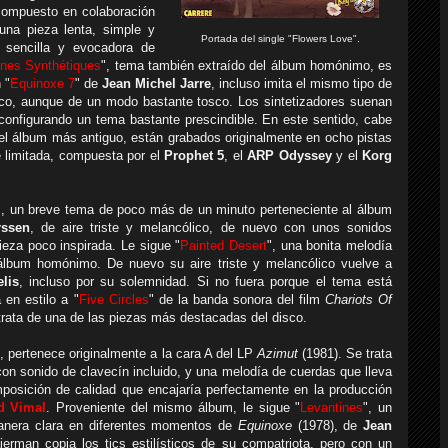
ompuesto en colaboración
na pieza lenta, simple y
Portada del single "Flowers Love".
sencilla y evocadora de
nes Synthétiques
", tema también extraído del álbum homónimo, es
 "
Equinoxe 7
" de
Jean Michel Jarre
, incluso imita el mismo tipo de
dico, aunque de un modo bastante tosco. Los sintetizadores suenan
nfigurando un tema bastante prescindible. En este sentido, cabe
el álbum más antiguo, están grabados originalmente en ocho pistas
 limitada, compuesta por el
Prophet 5
, el
ARP Odyssey
y el
Korg
", un breve tema de poco más de un minuto perteneciente al álbum
rssen
, de aire triste y melancólico, de nuevo con unos sonidos
eza poco inspirada. Le sigue "
Painted Desert
", una bonita melodía
 álbum homónimo. De nuevo su aire triste y melancólico vuelve a
lis
, incluso por su solemnidad. Si no fuera porque el tema está
en estilo a "
Five Circles
" de la banda sonora del film
Chariots Of
trata de una de las piezas más destacadas del disco.
", pertenece originalmente a la cara A del LP
Azimut
(1981). Se trata
on sonido de clavecín incluido, y una melodía de cuerdas que lleva
posición de calidad que encajaría perfectamente en la producción
d Vimal
. Proveniente del mismo álbum, le sigue "
Levantines
", un
manera clara en diferentes momentos de
Equinoxe
(1978), de
Jean
erman copia los tics estilísticos de su compatriota, pero con un