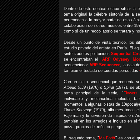
Dentro de este contexto cabe situar la
tema original la célebre sintonía de la s
pertenecen a la mayor parte de esos ál
colaboración con otros músicos entre 197
como si de un recopilatorio se tratara y n
Desde un punto de vista técnico, los d
estudio privado del artista en París. El 
sintetizadores polifónicos
Sequential Cir
se encontraban el
ARP Odyssey
,
Moo
secuenciador
ARP Sequencer
, la caja d
también el teclado de cuerdas percutidas
Con un inicio
secuencial que recuerda s
Albedo 0.39
(1976) o
Spiral
(1977),
se ab
tema principal de la serie, "
Flowers
inolvidable y melancólica melodía, ta
momentos a algunas pistas de
L'Apocal
Opera Sauvage
(1979), álbumes todos el
Fajerman y le sirvieron de inspiración. 
también en los arreglos e incluso en el 
pieza, propios del músico griego.
El segundo tema, "
Ma Forêt
" es con el q