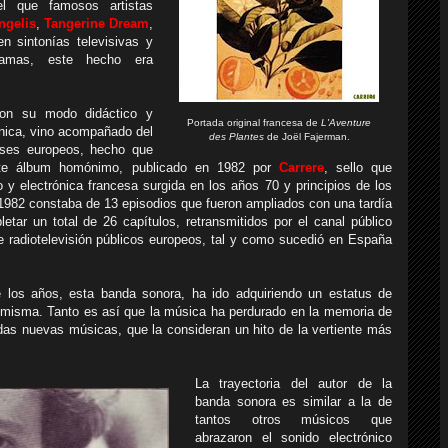
l que famosos artistas
ngelis
,
Tangerine Dream
,
 sintonías televisivas y
ramas, este hecho era
con su modo didáctico y
Portada original francesa de
L'Aventure
ánica, vino acompañado del
des Plantes
de Joël Fajerman.
íses europeos, hecho que
te álbum homónimo, publicado en 1982 por
Carrere
, sello que
 y electrónica francesa surgida en los años 70 y principios de los
e 1982 constaba de 13 episodios que fueron ampliados con una tardía
ar un total de 26 capítulos, retransmitidos por el canal público
e radiotelevisión públicos europeos, tal y como sucedió en España
 los años, esta banda sonora, ha ido adquiriendo un estatus de
 misma. Tanto es así que la música ha perdurado en la memoria de
das nuevas músicas, que la consideran un hito de la vertiente más
La trayectoria del autor de la
banda sonora es similar a la de
tantos otros músicos que
abrazaron el sonido electrónico