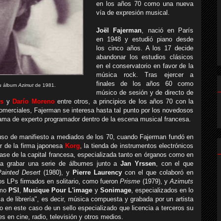
en los años 70 como una nueva
vía de expresión musical.
Joël Fajerman
, nació en París
en 1948 y estudió piano desde
los cinco años. A los 17 decide
abandonar los estudios clásicos
en el conservatorio en favor de la
música rock. Tras ejercer a
finales de los años 60 como
su álbum
Azimut
de 1981.
músico de sesión y de directo de
is
y
Darío Moreno
entre otros, a principios de los años 70 con la
comerciales, Fajerman se interesa hasta tal punto por los novedosos
ama de experto programador dentro de la escena musical francesa.
puso de manifiesto a mediados de los 70, cuando Fajerman fundó en
or de la firma japonesa
Korg
, la tienda de instrumentos electrónicos
lase de la capital francesa, especializada tanto en órganos como en
a a grabar una serie de álbumes junto a
Jan Yrssen
, con el que
Painted Desert
(1980), y
Pierre Laurency
con el que colaboró en
s LPs firmados en solitario, como fueron
Prisme
(1979), y
Azimuts
omo
PSI
,
Musique Pour L'image
y
Sonimage
, especializados en lo
a de librería", es decir, música compuesta y grabada por un artista
 en este caso de un sello especializado que licencia a terceros su
s en cine, radio, televisión y otros medios.