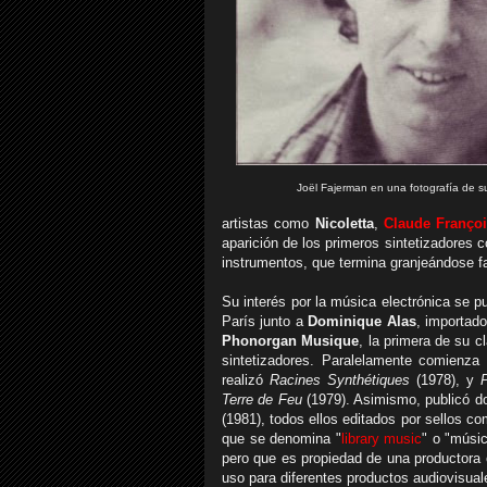
Joël Fajerman en una fotografía de 
artistas como
Nicoletta
,
Claude Franço
aparición de los primeros sintetizadores 
instrumentos, que termina granjeándose f
Su interés por la música electrónica se 
París junto a
Dominique Alas
, importad
Phonorgan Musique
, la primera de su c
sintetizadores. Paralelamente comienz
realizó
Racines Synthétiques
(1978), y
Terre de Feu
(1979). Asimismo, publicó do
(1981),
todos ellos editados por sellos c
que se denomina "
library music
" o "músic
pero que es propiedad de una productora o
uso para diferentes productos audiovisuale