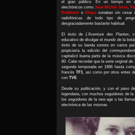
el gran público. En un tiempo en e
electrónicos como
Jean Michel Jarre
,
Va
Kraftwerk
o
Kitaro
sonaban sin cesar en
radiofónicas de todo tipo de prog
desgraciadamente bastante habitual.
El éxito de
L'Aventure des Plantes
, 
educativo de divulgar el mundo de la bot
éxito de su banda sonora en varios pa
propiciaría la edición del
correspondien
capitalizó buena parte de la música disco
80. Cabe recordar que la serie original d
segunda temporada en 1986 hasta complet
francés
TF1
, así como por otros entes d
con
TVE
.
Desde su publicación, y con el paso de
legendaria, con muchos seguidores de la
los seguidores de la new age o las llama
electrónica de las mismas.