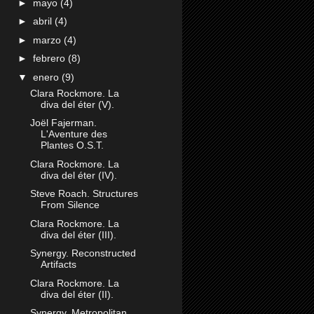
►
mayo
(4)
►
abril
(4)
►
marzo
(4)
►
febrero
(8)
▼
enero
(9)
Clara Rockmore. La
diva del éter (V).
Joël Fajerman.
L'Aventure des
Plantes O.S.T.
Clara Rockmore. La
diva del éter (IV).
Steve Roach. Structures
From Silence
Clara Rockmore. La
diva del éter (III).
Synergy. Reconstructed
Artifacts
Clara Rockmore. La
diva del éter (II).
Synergy. Metropolitan