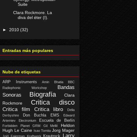
Suite
Clara Rockmore. La
diva del éter (I).
►
2010
(32)
Entradas más populares
Nube de etiquetas
ARP Instruments
Amin Bhatia
BBC
Bandas
Radiophonic Workshop
Biografía
Sonoras
Clara
Critica disco
Rockmore
Critica film
Critica libro
Delia
Don Buchla
EMS
Derbyshire
Edward
Escuela de Berlín
Artemiev
Electronium
Heldon
Forbidden Planet
GRM
Gil Mellé
Hugh Le Caine
Jorg Mager
Isao Tomita
Larry
Krautrock
Joël Fajerman
Kraftwerk