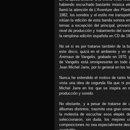
habiendo escuchado bastante música el
llamó la atención de
L'Aventure des Plant
1982, los sonidos y el estilo me transpo
sitúan la edición de esta banda sonora e
temas a excepción del principal, proven
nivel de producción y tratamiento del so
la ramplona edición española en CD de 19
No sé si es por tratarse también de la b
este disco, quizá en el ambiente y en 
Animaux
de Vangelis, grabado en 1970, p
de Vangelis está omnipresente en todo
Jean Michel Jarre, por lo general en los 
Nunca he entendido el motivo de tanto f
vista una obra de segunda fila que ni 
Michel Jarre en los que se inspira en
producción y sonido.
No obstante, y a pesar de tratarse de 
álbumes distintos, trasmite una gran sen
la molestia de escuchar esos elepés d
seleccionaron, sin duda, los mejores 
composiciones no sea especialmente desta
aceptable.