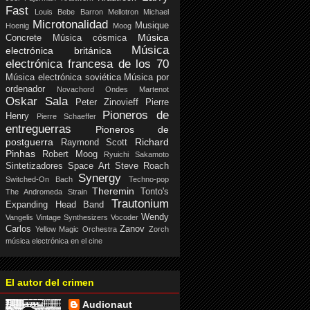
Fast
Louis Bebe Barron
Mellotron
Michael
Microtonalidad
Musique
Hoenig
Moog
Música
Concrete
Música cósmica
Música
electrónica británica
electrónica francesa de los 70
Música electrónica soviética
Música por
ordenador
Novachord
Ondes Martenot
Oskar Sala
Peter Zinovieff
Pierre
Pioneros de
Henry
Pierre Schaeffer
entreguerras
Pioneros de
postguerra
Richard
Raymond Scott
Pinhas
Robert Moog
Ryuichi Sakamoto
Sintetizadores
Space Art
Steve Roach
Synergy
Switched-On Bach
Techno-pop
Theremin
Tonto's
The Andromeda Strain
Trautonium
Expanding Head Band
Wendy
Vangelis
Vintage Synthesizers
Vocoder
Carlos
Zanov
Yellow Magic Orchestra
Zorch
música electrónica en el cine
El autor del crimen
Audionaut