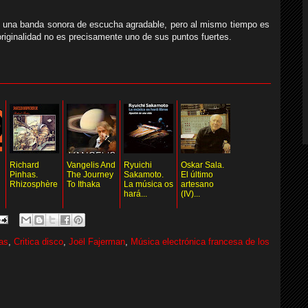
 una banda sonora de escucha agradable, pero al mismo tiempo es
 originalidad no es precisamente uno de sus puntos fuertes.
Richard
Vangelis And
Ryuichi
Oskar Sala.
Pinhas.
The Journey
Sakamoto.
El último
Rhizosphère
To Ithaka
La música os
artesano
hará...
(IV)...
as
,
Critica disco
,
Joël Fajerman
,
Música electrónica francesa de los