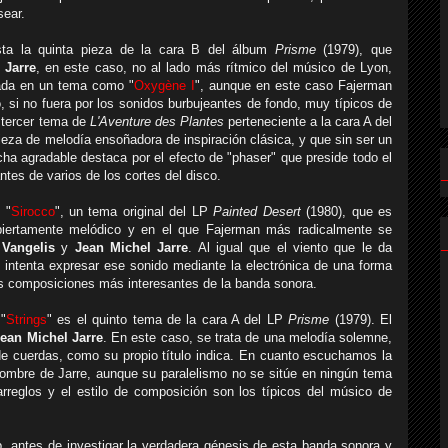
sear.
ta la quinta pieza de la cara B del álbum
Prisme
(1979), que
 Jarre
, en este caso, no al lado más rítmico del músico de Lyon,
ada en un tema como "
Oxygène I
", aunque en este caso Fajerman
, si no fuera por los sonidos burbujeantes de fondo, muy típicos de
l tercer tema de
L'Aventure des Plantes
perteneciente a la cara A del
ieza de melodía ensoñadora de inspiración clásica, y que sin ser un
a agradable destaca por el efecto de "phaser" que preside todo el
tes de varios de los cortes del disco.
 "
Sirocco
", un tema original del LP
Painted Desert
(1980), que es
biertamente melódico y en el que Fajerman más radicalmente se
e
Vangelis
y
Jean Michel Jarre
. Al igual que el viento que le da
o intenta expresar ese sonido mediante la electrónica de una forma
s composiciones más interesantes de la banda sonora.
 "
Strings
" es el quinto tema de la cara A del LP
Prisme
(1979). El
ean Michel Jarre
. En este caso, se trata de una melodía solemne,
de cuerdas, como su propio título indica. En cuanto escuchamos la
nombre de Jarre, aunque su paralelismo no se sitúe en ningún tema
rreglos y el estilo de composición son los típicos del músico de
, antes de investigar la verdadera génesis de esta banda sonora y