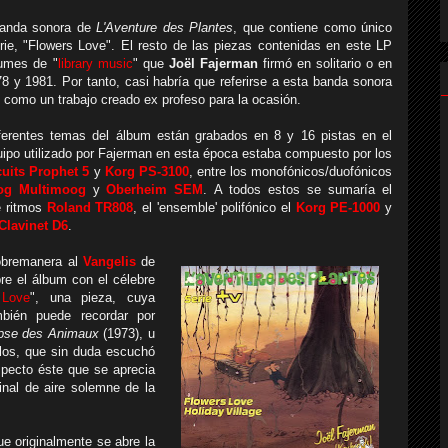
 banda sonora de
L'Aventure des Plantes
, que contiene como único
erie, "Flowers Love". El resto de las piezas contenidas en este LP
bumes de "
library music
" que
Joël Fajerman
firmó en solitario o en
8 y 1981. Por tanto, casi habría que referirse a esta banda sonora
o como un trabajo creado ex profeso para la ocasión.
iferentes temas del álbum están grabados en 8 y 16 pistas en el
equipo utilizado por Fajerman en esta época estaba compuesto por los
cuits Prophet 5
y
Korg PS-3100
, entre los monofónicos/duofónicos
g Multimoog
y
Oberheim SEM
. A todos estos se sumaría el
e ritmos
Roland TR808
, el 'ensemble' polifónico el
Korg PE-1000
y
Clavinet D6
.
obremanera al
Vangelis
de
re el álbum con el célebre
 Love
", una pieza, cuya
mbién puede recordar por
ypse des Animaux
(1973), u
los, que sin duda escuchó
Aspecto éste que se aprecia
final de aire solemne de la
ue originalmente se abre la