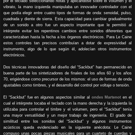
por el teclado seleccionando notas y aplicándose sobre el volumen y el
vibrato, la mano izquierda manipulaba un innovador controlador con el
que podía elegir entre cuatro tipos de formas de onda: senoidal, pulso,
cuadrada y diente de sierra. Esta capacidad para cambiar gradualmente
de un sonido a otro fue un aspecto importante que le permitió al
intérprete evitar los repentinos cambios entre sonidos diferentes que
caracterizaban hasta la fecha a los órganos electrónicos. Para Le Caine
estos controles tan precisos contribuían a dotar de expresividad al
instrumento, algo de lo que según él, adolecían otros instrumentos
electrónicos.
Dos técnicas innovadoras del diseño del “Sackbut” han permanecido en
buena parte de los sintetizadores de finales de los años 60 y los años
70, erigiéndose como precursor de los mismos: el uso de formas de onda
ajustables como timbres, y el desarrollo del control por voltaje o tensión.
El “Sackbut” fue en algunos aspectos similar al
ondes Martenot
en el
cual el intérprete tocaba el teclado con la mano derecha y la izquierda la
utilizaba para controlar el timbre y el volumen, pero el “Sackbut” tenía
una mayor versatilidad y un mejor trabajo de ingeniería. El grado de
similitud entre los sonidos del “Sackbut” y algunos instrumentos
acústicos queda evidenciado en la siguiente anécdota: Le Caine
compuso unas pocas piezas musicales para un cuarteto de cuerdas y