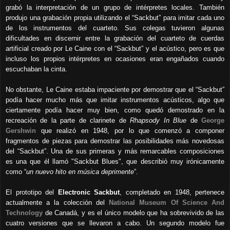
grabó la interpretación de un grupo de intérpretes locales. También
produjo una grabación propia utilizando el “Sackbut” para imitar cada uno
de los instrumentos del cuarteto. Sus colegas tuvieron algunas
dificultades en discernir entre la grabación del cuarteto de cuerdas
artificial creado por Le Caine con el “Sackbut” y el acústico, pero es que
incluso los propios intérpretes en ocasiones eran engañados cuando
escuchaban la cinta.
No obstante, Le Caine estaba impaciente por demostrar que el “Sackbut”
podía hacer mucho más que imitar instrumentos acústicos, algo que
ciertamente podía hacer muy bien, como quedó demostrado en la
recreación de la parte de clarinete de
Rhapsody In Blue
de
George
Gershwin
que realizó en 1948, por lo que comenzó a componer
fragmentos de piezas para demostrar las posibilidades más novedosas
del “Sackbut”. Una de sus primeras y más remarcables composiciones
es una que él llamó "Sackbut Blues", que describió muy irónicamente
como “
un nuevo hito en música deprimente
”.
El prototipo del
Electronic Sackbut
, completado en 1948, pertenece
actualmente a la colección del
National Museum Of Science And
Technology
de Canadá, y es el único modelo que ha sobrevivido de las
cuatro versiones que se llevaron a cabo. Un segundo modelo fue