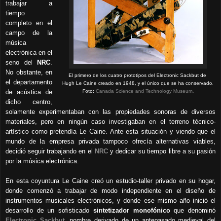
trabajar a
tiempo
completo en el
campo de la
música
electrónica en el
seno del
NRC
.
No obstante, en
El primero de los cuatro prototipos del Electronic Sackbut de
el departamento
Hugh Le Caine creado en 1948, y el único que se ha conservado.
de acústica de
Foto:
Canada Science and Technology Museum
.
dicho centro,
solamente experimentaban con las propiedades sonoras de diversos
materiales, pero en ningún caso investigaban en el terreno técnico-
artístico como pretendía Le Caine. Ante esta situación y viendo que el
mundo de la empresa privada tampoco ofrecía alternativas viables,
decidió seguir trabajando en el
NRC
y dedicar su tiempo libre a su pasión
por la música electrónica.
En esta coyuntura Le Caine creó un estudio-taller privado en su hogar,
donde comenzó a trabajar de modo independiente en el diseño de
instrumentos musicales electrónicos, y donde ese mismo año inició el
desarrollo de un sofisticado
sintetizador monofónico
que denominó
Electronic Sackbut
, nombre derivado de un antepasado medieval del