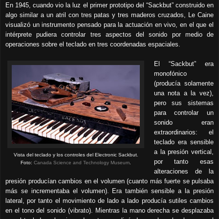
En 1945, cuando vio la luz el primer prototipo del “Sackbut” construido en
algo similar a un atril con tres patas y tres maderos cruzados, Le Caine
visualizó un instrumento pensado para la actuación en vivo, en el que el
intérprete pudiera controlar tres aspectos del sonido por medio de
operaciones sobre el teclado en tres coordenadas espaciales.
El “Sackbut” era
monofónico
(producía solamente
una nota a la vez),
pero sus sistemas
para controlar un
sonido eran
extraordinarios: el
teclado era sensible
a la presión vertical,
Vista del teclado y los controles del Electronic Sackbut.
por tanto esas
Foto:
Canada Science and Technology Museum
.
alteraciones de la
presión producían cambios en el volumen (cuanto más fuerte se pulsaba
más se incrementaba el volumen). Era también sensible a la presión
lateral, por tanto el movimiento de lado a lado producía sutiles cambios
en el tono del sonido (vibrato). Mientras la mano derecha se desplazaba